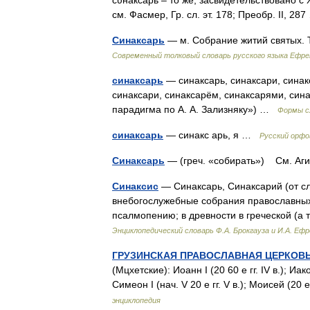
сυнаксарь – то же, засвидетельствовано с ХI
см. Фасмер, Гр. сл. эт. 178; Преобр. II, 2
Синаксарь
— м. Собрание житий святых.
Современный толковый словарь русского языка Ефр
синаксарь
— синаксарь, синаксари, синак
синаксари, синаксарём, синаксарями, син
парадигма по А. А. Зализняку») …
Формы с
синаксарь
— синакс арь, я …
Русский орфо
Синаксарь
— (греч. «собирать») См. А
Синаксис
— Синаксарь, Синаксарий (от сл
внебогослужебные собрания православных
псалмопению; в древности в греческой (а
Энциклопедический словарь Ф.А. Брокгауза и И.А. Еф
ГРУЗИНСКАЯ ПРАВОСЛАВНАЯ ЦЕРКОВЬ.
(Мцхетские): Иоанн I (20 60 е гг. IV в.); Иаков 
Симеон I (нач. V 20 е гг. V в.); Моисей (20 
энциклопедия