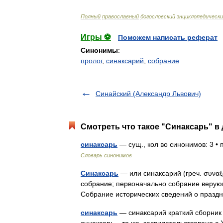
Полный
православный
богословский
энциклопедическ
Игры ⚽
Поможем написать реферат
Синонимы
:
пролог
,
синаксарий
,
собрание
Синайский (Александр Львович)
Смотреть что такое "Синаксарь" в 
синаксарь
— сущ., кол во синонимов: 3 • 
Словарь синонимов
Синаксарь
— или синаксарий (греч. συναξ
собрание; первоначально собрание верую
Собрание исторических сведений о праз
синаксарь
— синаксарий краткий сборник ж