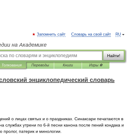
Запомнить сайт
Словарь на свой сайт
RU
едии на Академике
Найти!
Толкования
Переводы
Книги
Игры ⚽
словский энциклопедический словарь
дений
о
лицах
святых
и
о
праздниках
.
Синаксари
печатаются
в
на
службах
утрени
по
6
-
й
песни
канона
после
пений
кондака
и
ю
пролог
,
патерик
и
минологии
.