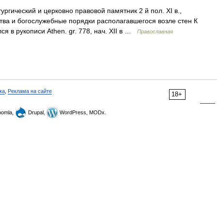
ургический и церковно правовой памятник 2 й пол. XI в.,
ва и богослужебные порядки располагавшегося возле стен К
ся в рукописи Athen. gr. 778, нач. XII в …
Православная
ка
,
Реклама на сайте
18+
omla,
Drupal,
WordPress, MODx.