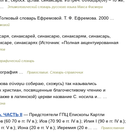
I в., сербск. цслав. синаксарь. Из греч. συναξάρι(ον) – то же;
87 …
Этимологический словарь русского языка Макса Фасмера
 Толковый словарь Ефремовой. Т. Ф. Ефремова. 2000 …
емовой
саря, синаксарей, синаксарю, синаксарям, синаксарь,
аксаре, синаксарях (Источник: «Полная акцентуированная
лов
графический словарь
гиография …
Православие. Словарь-справочник
ова σύναγω собираю, схожусь) так назывались
 христиан, посвященные благочестивому чтению и
 также в латинской) церкви название С. носила и… …
рона
 ЧАСТЬ II
— Предстоятели ГПЦ Епископы Картли
(60 70 е гг. IV в.); Иов (70 90 е гг. IV в.); Илия I (90 е гг. IV в.);
е гг. V в.); Иона (20 е гг. V в.); Иеремия (20 е… …
Православная