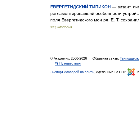
ЕВЕРГЕТИДСКИЙ ТИПИКОН
— визант. лит
регламентировавший особенности устройст
поля Евергетидского мон ря. Е. Т. сохранил
энциклопедия
© Академик, 2000-2026
Обратная связь:
Техподдерж
👣 Путешествия
Экспорт словарей на сайты
, сделанные на PHP,
Jo