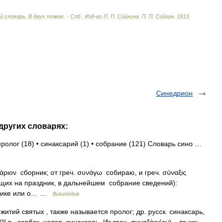
ий
словарь
.
В
двух
томах
. -
Спб
.
:
Изд
-
во
П
.
П
.
Сойкина
.
П
.
П
.
Сойкин
.
1913
.
Синедрион
других словарях:
пролог (18) • синаксарий (1) • собрание (121) Словарь сино …
άριον сборник; от греч. συνάγω собираю, и греч. σύναξις
щих на праздник, в дальнейшем собрание сведений):
днике или о… …
Википедия
итий святых , также называется пролог; др. русск. синаксарь,