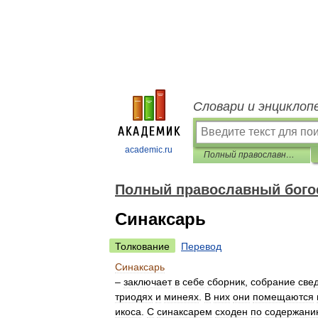
Словари и энциклоп
academic.ru
Полный православный богословский энциклопедический словарь
Полный православный бого
Синаксарь
Толкование
Перевод
Синаксарь
–
заключает
в
себе
сборник
,
собрание
све
триодях
и
минеях
.
В
них
они
помещаются
икоса
.
С
синаксарем
сходен
по
содержани